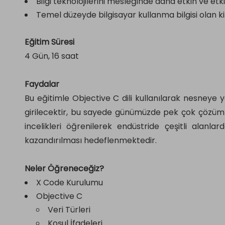
Bilgi teknolojilerini mesleğinde daha etkin ve etkil
Temel düzeyde bilgisayar kullanma bilgisi olan kiş
Eğitim Süresi
4 Gün, 16 saat
Faydalar
Bu eğitimle Objective C dili kullanılarak nesneye 
girilecektir, bu sayede günümüzde pek çok çözüm
incelikleri öğrenilerek endüstride çeşitli alanlar
kazandırılması hedeflenmektedir.
Neler Öğreneceğiz?
X Code Kurulumu
Objective C
Veri Türleri
Koşul İfadeleri