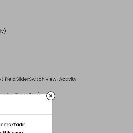
ly)
xt Field,SliderSwitch,View-Activity
 Syntax,Text View)
lanmaktadır.
olitikasına