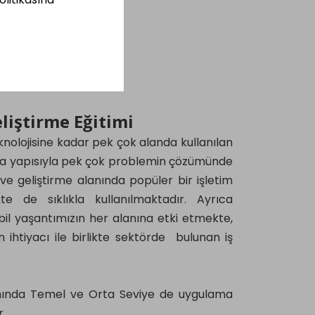
iştirme Eğitimi
olojisine kadar pek çok alanda kullanılan
a yapısıyla pek çok problemin çözümünde
ve geliştirme alanında popüler bir işletim
te de sıklıkla kullanılmaktadır. Ayrıca
mobil yaşantımızın her alanına etki etmekte,
htiyacı ile birlikte sektörde bulunan iş
amında Temel ve Orta Seviye de uygulama
.