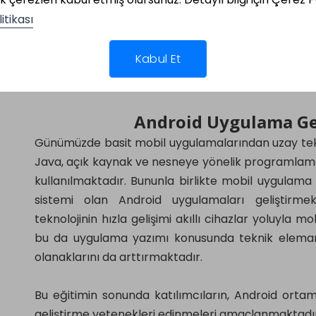
IOS’ta Uygulama Yaşam Döngüsü
itikası
Objective C Thread İşlemleri
Dosya İşlemleri
Kabul Et
SQLite ve Veritabanı
REST Servis Kullanmak
Android Uygulama Gel
Günümüzde basit mobil uygulamalarından uzay tekn
Java, açık kaynak ve nesneye yönelik programlam
kullanılmaktadır. Bununla birlikte mobil uygulama 
sistemi olan Android uygulamaları geliştirmek
teknolojinin hızla gelişimi akıllı cihazlar yoluyla 
bu da uygulama yazımı konusunda teknik eleman i
olanaklarını da arttırmaktadır.
Bu eğitimin sonunda katılımcıların, Android ort
geliştirme yetenekleri edinmeleri amaçlanmaktadır