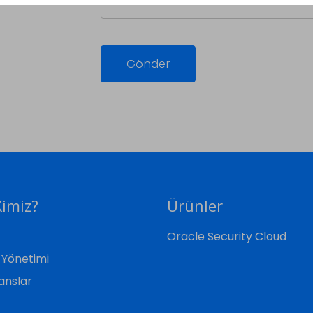
Gönder
Kimiz?
Ürünler
Oracle Security Cloud
e Yönetimi
anslar