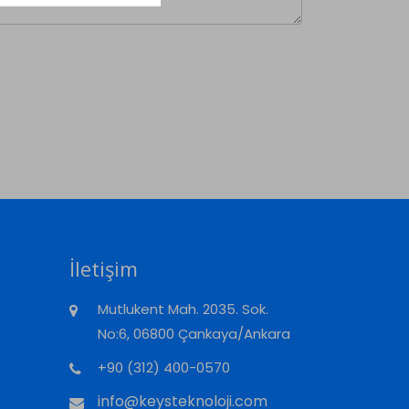
İletişim
Mutlukent Mah. 2035. Sok.
No:6, 06800 Çankaya/Ankara
+90 (312) 400-0570
info@keysteknoloji.com