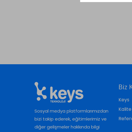
Biz 
Keys
Kalit
Sosyal medya platformlarımızdan
Refer
bizi takip ederek, eğitimlerimiz ve
diğer gelişmeler hakkında bilgi