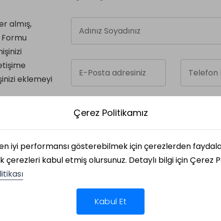
r almış,
. Formu
şinizi
letişime
nizi eklemeyi
Bilgilendirme metinlerini okuyarak V
Çerez Politikamız
bilgilerime ticareti ileti gönderilmesini 
kapsamında işlenmesine onay veriyor
i en iyi performansı gösterebilmek için çerezlerden fayda
k çerezleri kabul etmiş olursunuz. Detaylı bilgi için Çerez P
itikası
Kabul Et