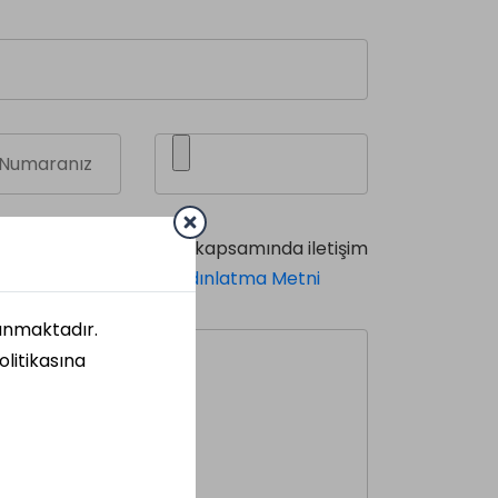
eri Güvenliği Politikası kapsamında iletişim
ve kişisel verilerimin
Aydınlatma Metni
um.
lanmaktadır.
olitikasına