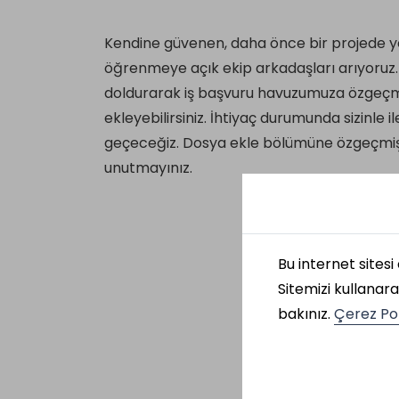
Kendine güvenen, daha önce bir projede ye
öğrenmeye açık ekip arkadaşları arıyoruz
doldurarak iş başvuru havuzumuza özgeçmi
ekleyebilirsiniz. İhtiyaç durumunda sizinle i
geçeceğiz. Dosya ekle bölümüne özgeçmişi
unutmayınız.
Bu internet sites
Sitemizi kullanara
bakınız.
Çerez Pol